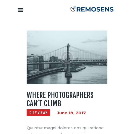
Home
About
Our Services
Training &
Capacity
Building
Clients &
WHERE PHOTOGRAPHERS
Partners
CAN’T CLIMB
Contact
CITY VIEWS
June 18, 2017
Quuntur magni dolores eos qui ratione